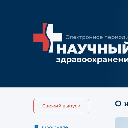
О 
Свежий выпуск
О журнале