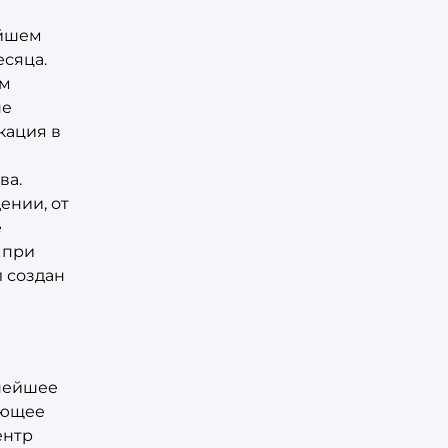
айшем
есяца.
ем
не
кация в
ва.
ении, от
е
 при
 создан
нейшее
ающее
ентр