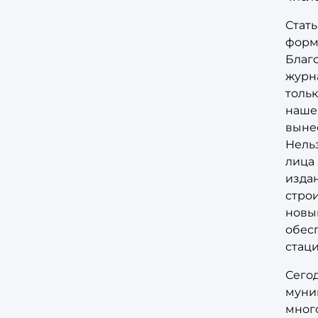
Стат
форм
Благо
журн
тольк
наше
выне
Нельз
лица
издан
стро
новы
обес
стац
Сего
муни
мног