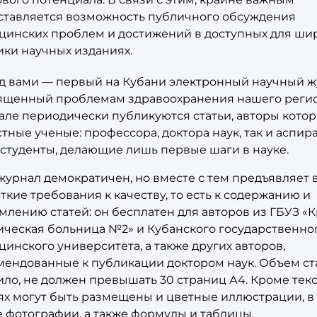
ставляется возможность публичного обсуждения
цинских проблем и достижений в доступных для ши
ики научных изданиях.
д вами — первый на Кубани электронный научный ж
ященный проблемам здравоохранения нашего регио
але периодически публикуются статьи, авторы котор
тные ученые: профессора, доктора наук, так и аспира
 студенты, делающие лишь первые шаги в науке.
журнал демократичен, но вместе с тем предъявляет 
ткие требования к качеству, то есть к содержанию и
лению статей: он бесплатен для авторов из ГБУЗ «
ическая больница №2» и Кубанского государственно
инского университета, а также других авторов,
мендованные к публикации доктором наук. Объем ста
ло, не должен превышать 30 страниц А4. Кроме текс
ьях могут быть размещены и цветные иллюстрации, в
е фотографии, а также формулы и таблицы.