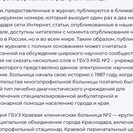
ьи, предоставленные в журнал, публикуются в ближ
ируемом номере, который выходит один раз в два м
даря сети Интернет, статьи, опубликованные в наш
але, доступны читателям с момента опубликования 
о в России, но и во всем мире. Таким образом, публи
м журнале с полным основанием может считаться
сенной на обсуждение широкого научного сообщест
я не сказать несколько слов о ГБУЗ ККБ №2 – учрежд
 которого представлено данное электронное научно
ие. Больница начала свою историю с 1987 году, когда
ительстве многопрофильной больницы поэтапно был
й тип лечебно-диагностического учреждения для
печения специализированной амбулаторной и
ионарной помощи населению города и края.
дня ГБУЗ Краевая клиническая больница №2 — круп
ципальное объединение города Краснодара, включ
опрофильный стационар, Краевой перинатальный ц