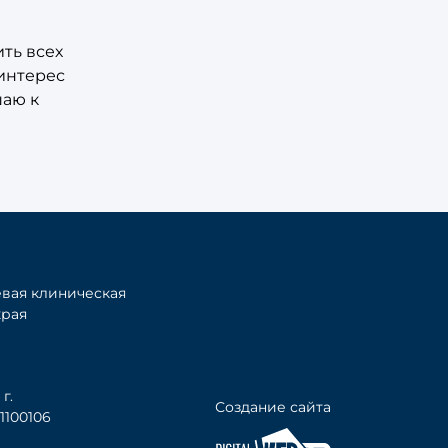
ть всех
 интерес
шаю к
вая клиническая
края
г.
Создание сайта
100106