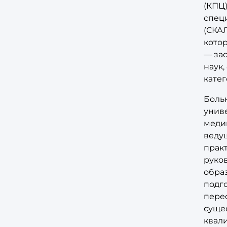
(КПЦ)
спец
(СКАЛ
кото
— за
наук,
катег
Боль
униве
меди
веду
прак
руко
обра
подг
перео
суще
квал