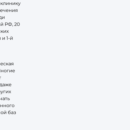
иклинику
лечения
ди
й РФ, 20
ских
 и 1-й
ческая
Многие
т
 даже
угих
чать
енного
ной баз