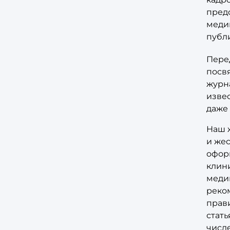
пред
меди
публ
Пере
посв
журн
извес
даже
Наш 
и жес
оформ
клин
медиц
реко
прави
стат
числ