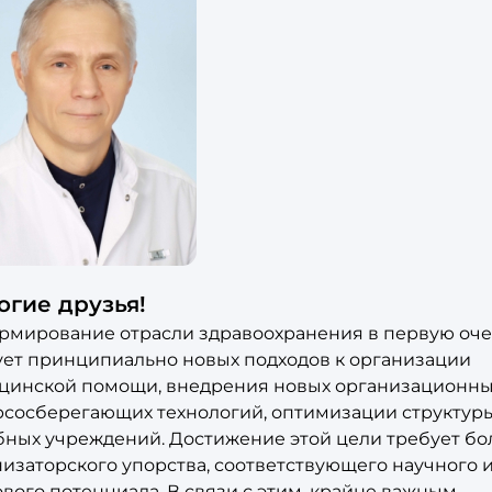
огие друзья!
рмирование отрасли здравоохранения в первую оч
ует принципиально новых подходов к организации
цинской помощи, внедрения новых организационн
рсосберегающих технологий, оптимизации структур
бных учреждений. Достижение этой цели требует б
изаторского упорства, соответствующего научного 
вого потенциала. В связи с этим, крайне важным