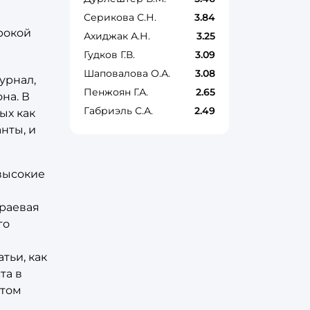
Серикова С.Н.
3.84
рокой
Ахиджак А.Н.
3.25
Гудков Г.В.
3.09
Шаповалова О.А.
3.08
урнал,
Пенжоян Г.А.
2.65
на. В
Габриэль С.А.
2.49
ых как
нты, и
высокие
Краевая
го
тьи, как
та в
 том