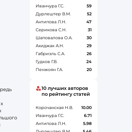
Иванчура Г.С.
59
Дурлештер В.М.
52
Антипова Л.Н.
47
Серикова С.Н.
31
Шаповалова О.А.
30
Ахиджак А.Н.
29
Габриэль С.А.
26
Гудков Г.В.
24
Пенжоян Г.А.
20
10 лучших авторов
ередь
по рейтингу статей
ых
Корочанская Н.В.
10.00
ы
Иванчура Г.С.
6.71
ольшого
Антипова Л.Н.
5.98
и
Дурлештер В.М.
5.46