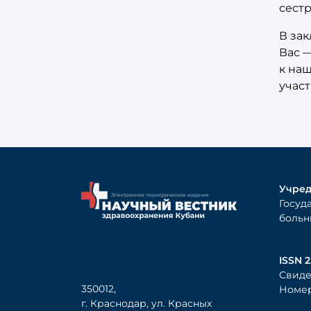
сестр
В за
Вас —
к на
участ
Учред
Госуд
больн
ISSN 2
Свиде
350012,
Номер
г. Краснодар, ул. Красных