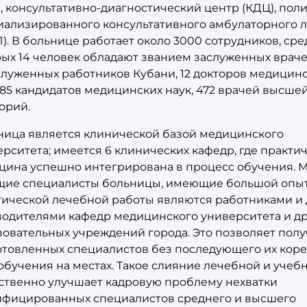
, консультативно-диагностический центр (КДЦ), пол
иализированного консультативного амбулаторного 
). В больнице работает около 3000 сотрудников, сре
рых 14 человек обладают званием заслуженных враче
служенных работников Кубани, 12 докторов медицин
 85 кандидатов медицинских наук, 472 врачей высшей
орий.
ница является клинической базой медицинского
рситета; имеется 6 клинических кафедр, где практи
цина успешно интегрирована в процесс обучения. 
щие специалисты больницы, имеющие большой опы
тической лечебной работы являются работниками и
водителями кафедр медицинского университета и др
зовательных учреждений города. Это позволяет полу
отовленных специалистов без последующего их кор
бучения на местах. Такое слияние лечебной и учеб
ственно улучшает кадровую проблему нехватки
ифицированных специалистов среднего и высшего