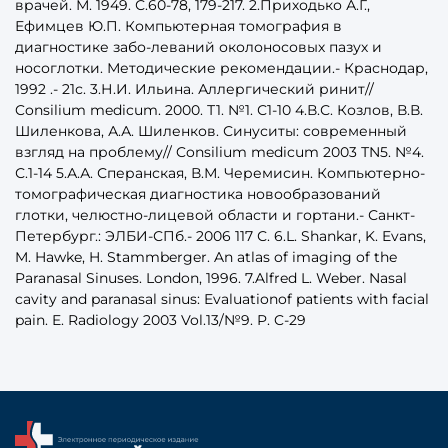
врачей. М. 1949. С.60-78, 179-217. 2.Приходько А.Г.,
Ефимцев Ю.П. Компьютерная томография в
диагностике забо-леваний околоносовых пазух и
носоглотки. Методические рекомендации.- Краснодар,
1992 .- 21с. 3.Н.И. Ильина. Аллергический ринит//
Consilium medicum. 2000. Т1. №1. С1-10 4.В.С. Козлов, В.В.
Шиленкова, А.А. Шиленков. Синуситы: современный
взгляд на проблему// Consilium medicum 2003 ТN5. №4.
С.1-14 5.А.А. Сперанская, В.М. Черемисин. Компьютерно-
томографическая диагностика новообразований
глотки, челюстно-лицевой области и гортани.- Санкт-
Петербург.: ЭЛБИ-СПб.- 2006 117 С. 6.L. Shankar, K. Evans,
M. Hawke, H. Stammberger. An atlas of imaging of the
Paranasal Sinuses. London, 1996. 7.Alfred L. Weber. Nasal
cavity and paranasal sinus: Evaluationof patients with facial
pain. E. Radiology 2003 Vol.13/№9. P. C-29