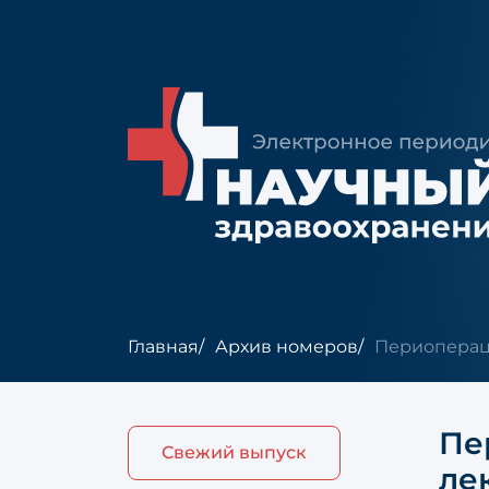
Главная
Архив номеров
Периопераци
Пе
Свежий выпуск
ле