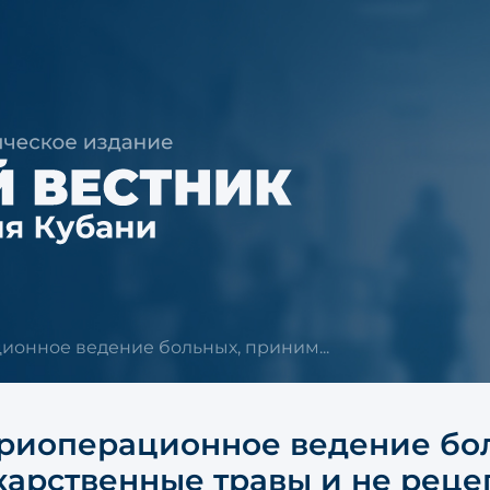
онное ведение больных, приним...
риоперационное ведение бо
карственные травы и не рец