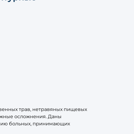
твенных трав, нетравяных пищевых
ожные осложнения. Даны
нию больных, принимающих