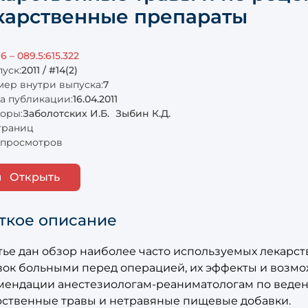
карственные препараты
16 – 089.5:615.322
уск:
2011 / #14(2)
ер внутри выпуска:
7
а публикации:
16.04.2011
оры:
Заболотских И.Б.
Зыбин К.Д.
траниц
просмотров
Открыть
ткое описание
атье дан обзор наиболее часто используемых лекарс
вок больными перед операцией, их эффекты и возм
мендации анестезиологам-реаниматологам по веде
рственные травы и нетравяные пищевые добавки.