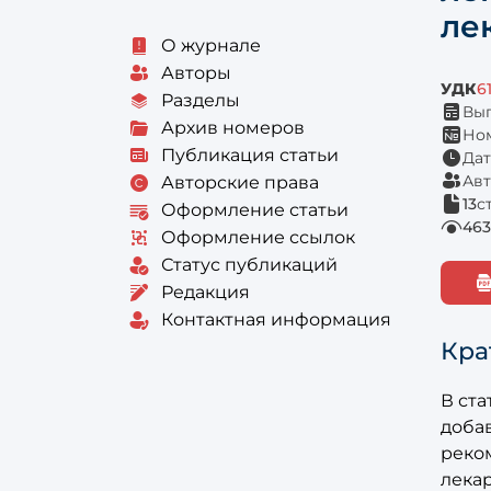
ле
О журнале
Авторы
УДК
6
Разделы
Вып
Архив номеров
Ном
Публикация статьи
Дат
Авт
Авторские права
13
с
Оформление статьи
463
Оформление ссылок
Статус публикаций
Редакция
Контактная информация
Кра
В ст
доба
реко
лека