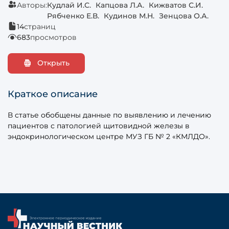
Авторы:
Кудлай И.С.
Капцова Л.А.
Кижватов С.И.
Рябченко Е.В.
Кудинов М.Н.
Зенцова О.А.
14
страниц
683
просмотров
Открыть
Краткое описание
В статье обобщены данные по выявлению и лечению
пациентов с патологией щитовидной железы в
эндокринологическом центре МУЗ ГБ № 2 «КМЛДО».