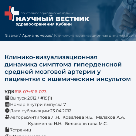
Главная
Архив номеров
Клинико-визуализационная динамика симп
Клинико-визуализационная
динамика симптома гиперденсной
средней мозговой артерии у
пациентки с ишемическим инсультом
УДК
616-07+616-073
Выпуск:
2012 / #19(1)
Номер внутри выпуска:
7
Дата публикации:
23.04.2012
Авторы:
Антипова Л.Н.
Ковалёва Я.Б.
Малахов А.А.
Кузьменко Н.Н.
Белокопытова М.С.
7
страниц