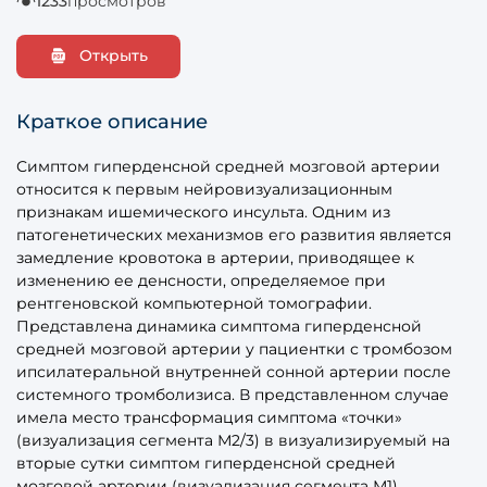
1233
просмотров
Открыть
Краткое описание
Симптом гиперденсной средней мозговой артерии
относится к первым нейровизуализационным
признакам ишемического инсульта. Одним из
патогенетических механизмов его развития является
замедление кровотока в артерии, приводящее к
изменению ее денсности, определяемое при
рентгеновской компьютерной томографии.
Представлена динамика симптома гиперденсной
средней мозговой артерии у пациентки с тромбозом
ипсилатеральной внутренней сонной артерии после
системного тромболизиса. В представленном случае
имела место трансформация симптома «точки»
(визуализация сегмента М2/3) в визуализируемый на
вторые сутки симптом гиперденсной средней
мозговой артерии (визуализация сегмента М1).