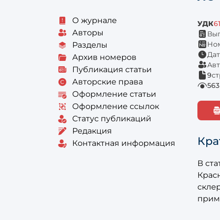
О журнале
УДК
6
Авторы
Вып
Ном
Разделы
Дат
Архив номеров
Авт
Публикация статьи
9
с
Авторские права
563
Оформление статьи
Оформление ссылок
Статус публикаций
Редакция
Кра
Контактная информация
В ст
Крас
скле
прим