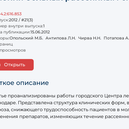
14.2:616.853
уск:
2012 / #21(3)
ер внутри выпуска:
1
а публикации:
15.06.2012
оры:
Опольский М.Б.
Антипова Л.Н.
Чирва Н.Н.
Потапова А.
траниц
просмотров
Открыть
ткое описание
атье проанализированы работы городского Центра ле
нодаре. Представлена структура клинических форм, 
роза, снижающего трудоспособность пациентов в мо
енения препаратов, изменяющих течение рассеянно