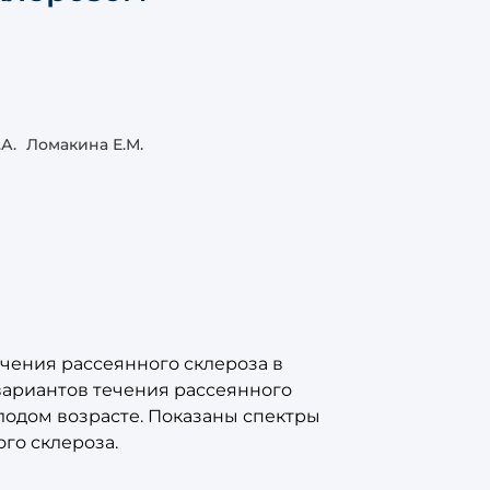
А.
Ломакина Е.М.
чения рассеянного склероза в
вариантов течения рассеянного
лодом возрасте. Показаны спектры
го склероза.