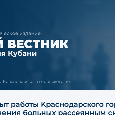
 Kраснодарского городского це...
ыт работы Kраснодарского го
чения больных рассеянным с