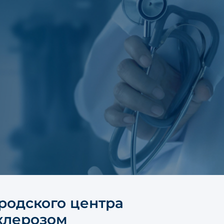
родского центра
клерозом