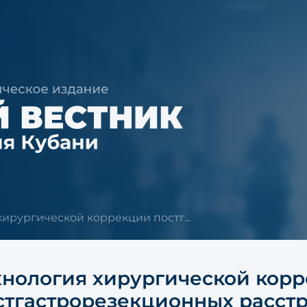
хирургической коррекции постг...
хнология хирургической кор
стгастрорезекционных расстр