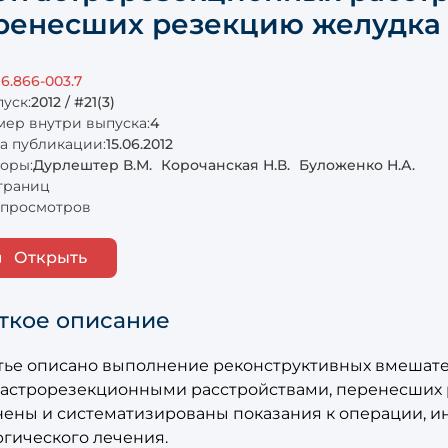
ренесших резекцию желудка п
16.866-003.7
уск:
2012 / #21(3)
ер внутри выпуска:
4
а публикации:
15.06.2012
оры:
Дурлештер В.М.
Корочанская Н.В.
Буложенко Н.А.
траниц
просмотров
Открыть
ткое описание
атье описано выполнение реконструктивных вмешател
гастрорезекционными расстройствами, перенесших р
нены и систематизированы показания к операции, и
ргического лечения.