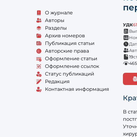
пе
О журнале
Авторы
УДК
6
Разделы
Вып
Архив номеров
Ном
Публикация статьи
Дат
Авт
Авторские права
19
с
Оформление статьи
465
Оформление ссылок
Статус публикаций
Редакция
Контактная информация
Кра
В ст
пост
Уточ
хиру