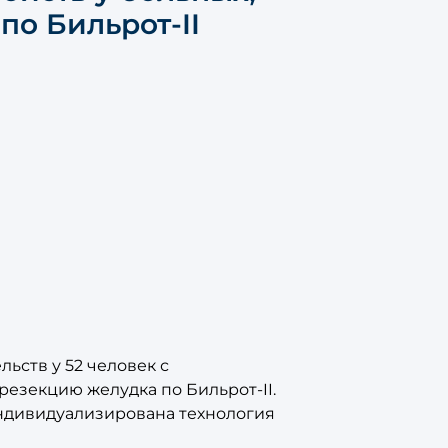
о Бильрот-II
ьств у 52 человек с
езекцию желудка по Бильрот-II.
ндивидуализирована технология