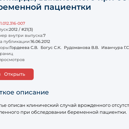
ременной пациентки
11.012.316-007
уск:
2012 / #21(3)
ер внутри выпуска:
7
а публикации:
16.06.2012
оры:
Гордеева С.В.
Богус С.К.
Рудоманова В.В.
Иванчура Г.С
траниц
просмотров
Открыть
ткое описание
тье описан клинический случай врожденного отсутст
ленного при обследовании беременной пациентки.