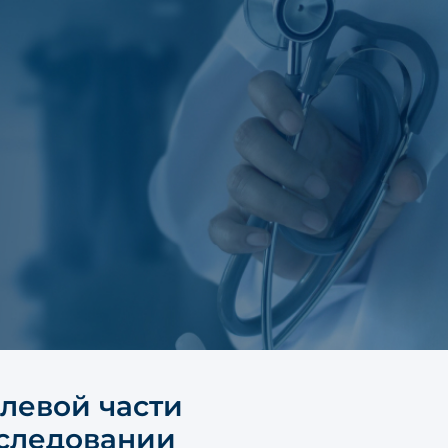
 левой части
бследовании