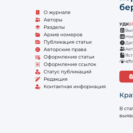
бе
О журнале
Авторы
УДК
6
Разделы
Вып
Архив номеров
Ном
Публикация статьи
Дат
Авт
Авторские права
11
с
Оформление статьи
471
Оформление ссылок
Статус публикаций
Редакция
Контактная информация
Кра
В ста
выяв