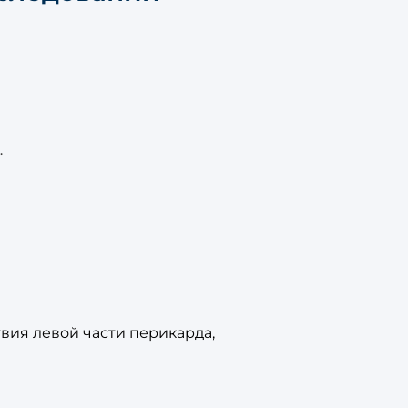
.
вия левой части перикарда,