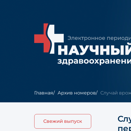
Главная
Архив номеров
Случай врож
Сл
Свежий выпуск
пе