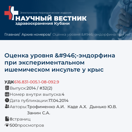
Главная
Архив номеров
Оценка уровня &#946;-эндорфина при экспе
Оценка уровня &#946;-эндорфина
при экспериментальном
ишемическом инсульте у крыс
УДК
616.831-005.1-08-092.9
Выпуск:
2014 / #32(2)
Номер внутри выпуска:
4
Дата публикации:
17.04.2014
Авторы:
Трофименко А.И.
Каде А.Х.
Дынько Ю.В.
Занин С.А.
8
страниц
500
просмотров