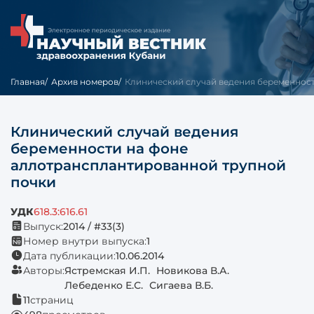
Главная
Архив номеров
Клинический случай ведения беременности
Клинический случай ведения
беременности на фоне
аллотрансплантированной трупной
почки
УДК
618.3:616.61
Выпуск:
2014 / #33(3)
Номер внутри выпуска:
1
Дата публикации:
10.06.2014
Авторы:
Ястремская И.П.
Новикова В.А.
Лебеденко Е.С.
Сигаева В.Б.
11
страниц