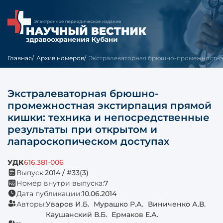
Главная
Архив номеров
Экстралеваторная брюшно-промежностная 
Экстралеваторная брюшно-
промежностная экстирпация прямой
кишки: техника и непосредственные
результаты при открытом и
лапароскопическом доступах
УДК
616.381-006
Выпуск:
2014 / #33(3)
Номер внутри выпуска:
7
Дата публикации:
10.06.2014
Авторы:
Уваров И.Б.
Мурашко Р.А.
Виниченко А.В.
Каушанский В.Б.
Ермаков Е.А.