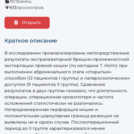
11
страниц
613
просмотров
Открыть
Краткое описание
В исследовании проанализированы непосредственные
результаты экстралеваторной брюшно-промежностной
экстирпации прямой кишки (по методике T. Holm) при
выполнении абдоминального этапа «открытым»
способом (12 пациентов I группы) и лапароскопическим
доступом (9 пациентов II группы). Сравнение
результатов в двух группах показало, что длительность
операции, операционная кровопотеря и частота
осложнений статистически не различались.
Непреднамеренная перфорация кишки и
положительная циркулярная граница резекции не
выявлены ни в одном случае. Послеоперационный
период во II группе характеризовался менее