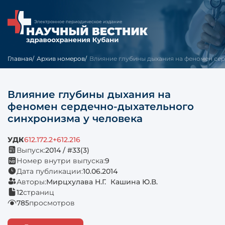
Главная
Архив номеров
Влияние глубины дыхания на феномен серд
Влияние глубины дыхания на
феномен сердечно-дыхательного
синхронизма у человека
УДК
612.172.2+612.216
Выпуск:
2014 / #33(3)
Номер внутри выпуска:
9
Дата публикации:
10.06.2014
Авторы:
Мирцхулава Н.Г.
Кашина Ю.В.
12
страниц
785
просмотров