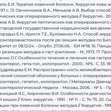
ль Е.И. Терапия язвенной болезни. Хирургия язвы же
 - 97 с. 13. Овчинников В.А., Меньков А.В. Выбор спо
ческих язв оперированного желудка // Хирургия.- 2000.
ов А.В. Хирургия пептических язв оперированного ж
ородской государственной медицинской ака-демии, 20
 Борздых Е.Н., Кристя Т.Е., Буложенко Н.А. Способ х
оэнтероанастомоза после ре-зекции желудка по Бильро
итет от 08.12.04. - Опубл. 27.06.06. - БИ №18. 16. П
 резекции желудка и гаст-рэктомии. - М., 1973. 17. Прох
нко О.Г. Особенности течения и лечения язв гастрое
оэнтерол., гепа-тол., колопроктол.- 2000.- №5.- С. 33. 1
, Кудрявцева Е.М. Распространен-ность хеликобакте
нений слизистой оболочки у больных с оперированны
оэнтерол., гепатол., колопроктол. / Материалы Двен
оэнтерологической Недели. - Москва, 2006. - № 5. - Прил.
ницкий Я.С., Кириченко В.И. Особенности диагност
 кишки // Клин. хирургия. - 1991. - № 11. - С. 74-75. 20
ции при язвенной болезни желудка // Хирургия.- 1995.- 