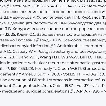
нструктивные операции при пептических язвах гаст
ка // Вестн. хир. - 1995. - №4 -6. - С. 94 - 96. 22. Черно
гическое лечение постгастроре-зекционных пептических
03. 23. Черноусов А.Ф., Богопольский П.М., Курбанов 
ка и двенадцатиперстной кишки: Руководство для врачей
в Л.В. Хирургическое лечение постгастрорезекционны
 29 - 32. 25. Юдин С.С. Заболевания после операций 
звенной болезни // Труды XXIV Все-союз. съезда хирургов 
elicobacter pylori infection // J. Antimicrobial chemoter. - 199
r A.D., Caspary W.F. Postgastrectomy and postvagotomy 
2-1141. 28. Huang W.H., Wang H.H., Wu W.W., Lai H.C., Hsu C
tion in patients with ulcer recurrence after partial gastr
 51. - P. 1551-1553. 29. Kennedy Т., Green W.E.R. Stomaс an
ment? // Amer. J. Surg. - 1980. - Vol.139, N1. - P.18-21. 30.
sion operation of Billroth-I stomachs in restorative ref
ment // Langenbecks Arch. Chir. - 1987. - Vol. 371, N 4. - P. 
- medical and surgical considerations // J.A.M.A. - 1928. - N 