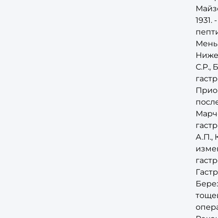
Майзе
1931.
пепти
Меньк
Нижег
С.Р.,
гастр
Приор
после
Марче
гастр
А.П.
изме
гастр
Гастр
Берез
тощей
опера