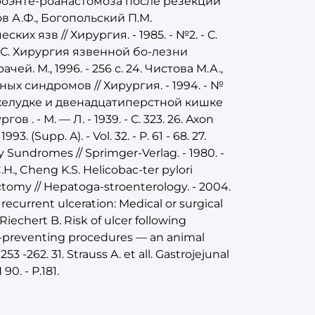
роэнте-роанастомоза после резекции
усов А.Ф., Богопольский П.М.
 язв // Хирургия. - 1985. - №2. - С.
Ф.С. Хирургия язвенной бо-лезни
. М., 1996. - 256 с. 24. Чистова М.А.,
х синдромов // Хирургия. - 1994. - №
на желудке и двенадцатиперстной кишке
. - М. — Л. - 1939. - С. 323. 26. Ахоn
3. (Supp. A). - Vol. 32. - P. 61 - 68. 27.
Sundromes // Sprimger-Verlag. - 1980. -
.H., Cheng K.S. Helicobac-ter pylori
ectomy // Hepatoga-stroenterology. - 2004.
d recurrent ulceration: Medical or surgical
 Riechert B. Risk of ulcer following
lux-preventing procedures — an animal
253 -262. 31. Strauss A. et all. Gastrojejunal
90. - P.181.