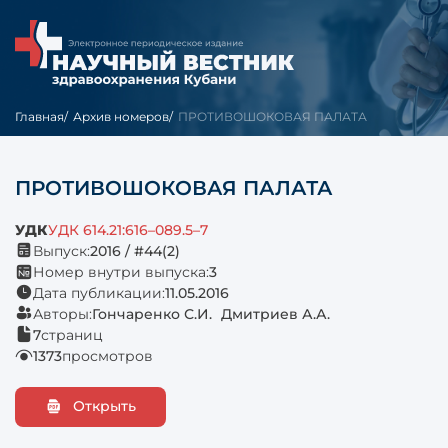
Главная
Архив номеров
ПРОТИВОШОКОВАЯ ПАЛАТА
ПРОТИВОШОКОВАЯ ПАЛАТА
УДК
УДК 614.21:616–089.5–7
Выпуск:
2016 / #44(2)
Номер внутри выпуска:
3
Дата публикации:
11.05.2016
Авторы:
Гончаренко С.И.
Дмитриев А.А.
7
страниц
1373
просмотров
Открыть