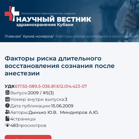
Главная
Архив номеров
Факторы риска длительного восстановлени
Факторы риска длительного
восстановления сознания после
анестезии
УДК
617.55-089.5-036.81:612.014.423-07
Выпуск:
2009 / #5(3)
Номер внутри выпуска:
3
Дата публикации:
15.06.2009
Авторы:
Дынько Ю.В.
Миндияров А.Ю.
4
страницы
483
просмотров