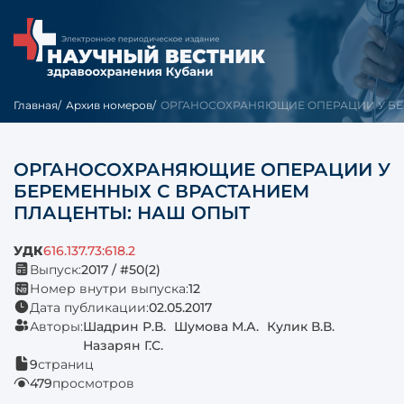
Главная
Архив номеров
ОРГАНОСОХРАНЯЮЩИЕ ОПЕРАЦИИ У БЕ
ОРГАНОСОХРАНЯЮЩИЕ ОПЕРАЦИИ У
БЕРЕМЕННЫХ С ВРАСТАНИЕМ
ПЛАЦЕНТЫ: НАШ ОПЫТ
УДК
616.137.73:618.2
Выпуск:
2017 / #50(2)
Номер внутри выпуска:
12
Дата публикации:
02.05.2017
Авторы:
Шадрин Р.В.
Шумова М.А.
Кулик В.В.
Назарян Г.С.
9
страниц
479
просмотров