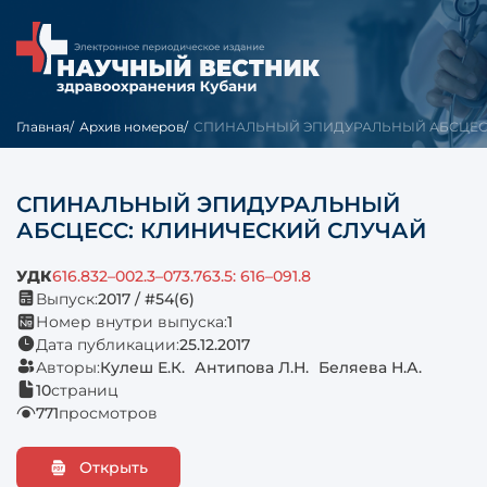
Главная
Архив номеров
СПИНАЛЬНЫЙ ЭПИДУРАЛЬНЫЙ АБСЦЕСС:
СПИНАЛЬНЫЙ ЭПИДУРАЛЬНЫЙ
АБСЦЕСС: КЛИНИЧЕСКИЙ СЛУЧАЙ
УДК
616.832–002.3–073.763.5: 616–091.8
Выпуск:
2017 / #54(6)
Номер внутри выпуска:
1
Дата публикации:
25.12.2017
Авторы:
Кулеш Е.К.
Антипова Л.Н.
Беляева Н.А.
10
страниц
771
просмотров
Открыть