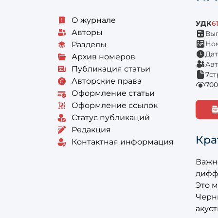
О журнале
УДК
6
Авторы
Вып
Ном
Разделы
Дат
Архив номеров
Авт
Публикация статьи
7
ст
Авторские права
700
Оформление статьи
Оформление ссылок
Статус публикаций
Редакция
Кра
Контактная информация
Важн
дифф
Это м
Черн
акус