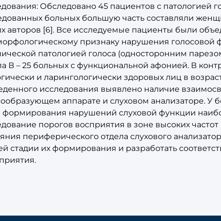
дования: Обследовано 45 пациентов с патологией гол
дованных больных большую часть составляли женщин
их авторов [6]. Все исследуемые пациенты были объ
морфологическому признаку нарушения голосовой фу
нической патологией голоса (односторонним парезом
а В – 25 больных с функциональной афонией. В кон
гически и ларингологически здоровых лиц в возрасте
еденного исследования выявлено наличие взаимосв
сообразующем аппарате и слуховом анализаторе. У б
е формирования нарушений слуховой функции наиб
дование порогов восприятия в зоне высоких частот (
ояния периферического отдела слухового анализато
ей стадии их формирования и разработать соответс
приятия.