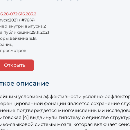
16.28-072:616.283.2
уск:
2021 / #76(4)
ер внутри выпуска:
2
а публикации:
29.11.2021
оры:
Байкина Е.В.
раниц
просмотров
Открыть
ткое описание
ейшим условием эффективности условно-рефлекто
еренцированной фонации является сохранение слух
нение подтверждается многочисленными исследователями
иговская [4] выдвинули гипотезу о единстве струк
тико-языковой системы мозга, которая включает се