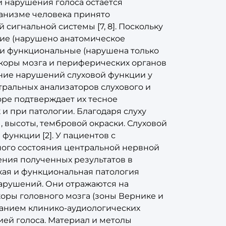
и нарушения голоса остается
ганизме человека принято
сигнальной системы [7, 8]. Поскольку
кие (нарушено анатомическое
 и функциональные (нарушена только
 коры мозга и периферических органов
ание нарушений слуховой функции у
тральных анализаторов слухового и
оре подтверждает их тесное
 и при патологии. Благодаря слуху
, высоты, тембровой окраски. Слуховой
функции [2]. У пациентов с
ного состояния центральной нервной
ния полученных результатов в
кая и функциональная патология
арушений. Они отражаются нa
оры головного мозга (зоны Вернике и
ованием клинико-аудиологических
ией голоса. Материал и метолы