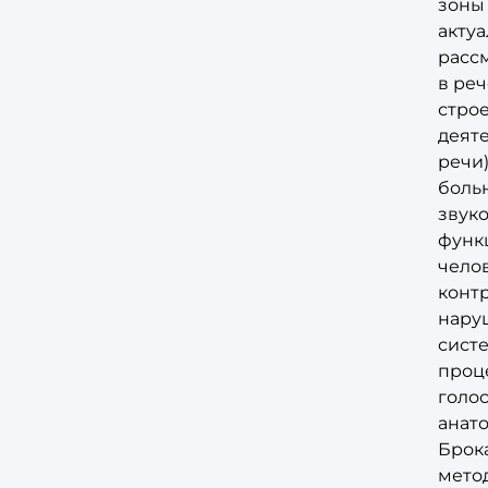
зоны 
акту
рассм
в ре
стро
деят
речи
боль
звуко
функц
челов
контр
нару
сист
проц
голо
анат
Брока
мето