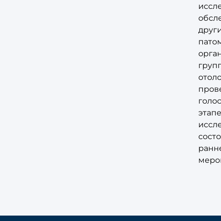
иссле
обсле
друг
пато
орга
групп
отоло
пров
голо
этап
иссле
сост
ранн
меро