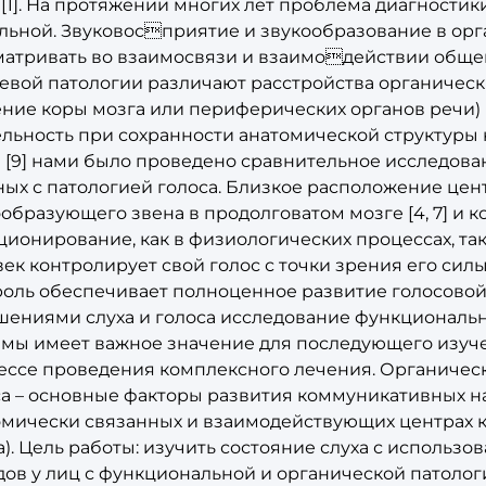
[1]. На протяжении многих лет проблема диагностик
альной. Звуковосприятие и звукообразование в ор
атривать во взаимосвязи и взаимодействии общей 
чевой патологии различают расстройства органичес
ение коры мозга или периферических органов речи)
ельность при сохранности анатомической структуры
) [9] нами было проведено сравнительное исследов
ных с патологией голоса. Близкое расположение цен
образующего звена в продолговатом мозге [4, 7] и к
ионирование, как в физиологических процессах, так
ек контролирует свой голос с точки зрения его силы
оль обеспечивает полноценное развитие голосовой 
шениями слуха и голоса исследование функциональ
емы имеет важное значение для последующего изуче
ессе проведения комплексного лечения. Органичес
са – основные факторы развития коммуникативных н
омически связанных и взаимодействующих центрах к
). Цель работы: изучить состояние слуха с использ
дов у лиц с функциональной и органической патолог