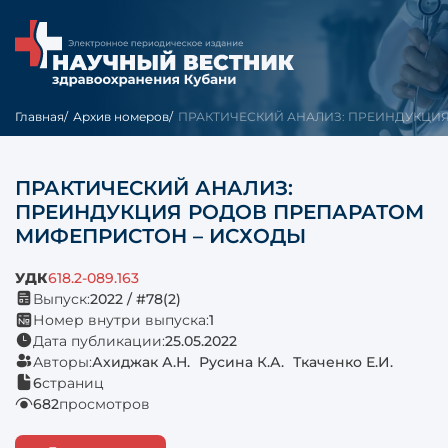
Главная
Архив номеров
ПРАКТИЧЕСКИЙ АНАЛИЗ: ПРЕИНДУКЦИЯ 
ПРАКТИЧЕСКИЙ АНАЛИЗ:
ПРЕИНДУКЦИЯ РОДОВ ПРЕПАРАТОМ
МИФЕПРИСТОН – ИСХОДЫ
УДК
618.2-089.163
Выпуск:
2022 / #78(2)
Номер внутри выпуска:
1
Дата публикации:
25.05.2022
Авторы:
Ахиджак А.Н.
Русина К.А.
Ткаченко Е.И.
6
страниц
682
просмотров