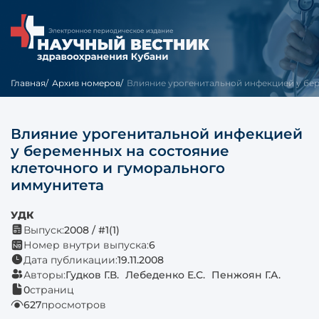
Главная
Архив номеров
Влияние урогенитальной инфекцией у бере
Влияние урогенитальной инфекцией
у беременных на состояние
клеточного и гуморального
иммунитета
УДК
Выпуск:
2008 / #1(1)
Номер внутри выпуска:
6
Дата публикации:
19.11.2008
Авторы:
Гудков Г.В.
Лебеденко Е.С.
Пенжоян Г.А.
0
страниц
627
просмотров