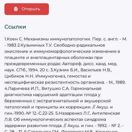
Открыть
Ссылки
1.Коен С. Механизмы иммунопатологии. Пер. с. англ. - М.
- 1983 2.Кузьминых Т.У. Свободно-радикальное
окисление и иммуноморфологические изменения в
плаценте и внеплацентарных оболочках при
преждевременных родах: Автореф. дисс. канд. мед.
наук. СПб., 1994. 20 с. 3.Кузник Б.И., Васильев Н.В.,
Цибиков Н.Н. Иммуногенез, гемостаз и
неспецифическая резистентность организма. - М., 1989.
4.Ларичева И.П., Витушко С.А. Гормональная
диагностика нарушений адаптации плода у
беременных с экстрагенитальной и акушерской
патологией и принципы их коррекции. // Акуш. и
гин.-1990.-№ 12.-С.22-25. 5.Назаренко Л.Г., Антипенская
Л.В. Об иммунологических аспектах синдрома
задержки развития плода. // Акуш. и гин. - 1992. - № 2. -
С. 28 - 31. 6.Савельева Г.М., Федорова М.В., Клименко