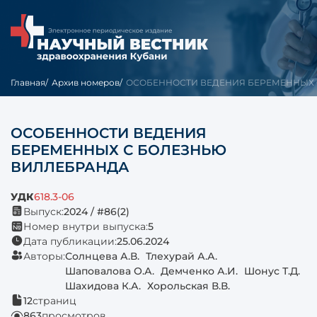
Главная
Архив номеров
ОСОБЕННОСТИ ВЕДЕНИЯ БЕРЕМЕННЫХ С
ОСОБЕННОСТИ ВЕДЕНИЯ
БЕРЕМЕННЫХ С БОЛЕЗНЬЮ
ВИЛЛЕБРАНДА
УДК
618.3-06
Выпуск:
2024 / #86(2)
Номер внутри выпуска:
5
Дата публикации:
25.06.2024
Авторы:
Солнцева А.В.
Тлехурай А.А.
Шаповалова О.А.
Демченко А.И.
Шонус Т.Д.
Шахидова К.А.
Хорольская В.В.
12
страниц
863
просмотров