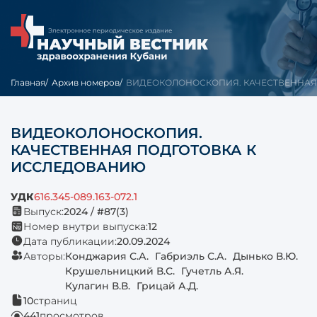
Главная
Архив номеров
ВИДЕОКОЛОНОСКОПИЯ. КАЧЕСТВЕННАЯ 
ВИДЕОКОЛОНОСКОПИЯ.
КАЧЕСТВЕННАЯ ПОДГОТОВКА К
ИССЛЕДОВАНИЮ
УДК
616.345-089.163-072.1
Выпуск:
2024 / #87(3)
Номер внутри выпуска:
12
Дата публикации:
20.09.2024
Авторы:
Конджария С.А.
Габриэль С.А.
Дынько В.Ю.
Крушельницкий В.С.
Гучетль А.Я.
Кулагин В.В.
Грицай А.Д.
10
страниц
441
просмотров