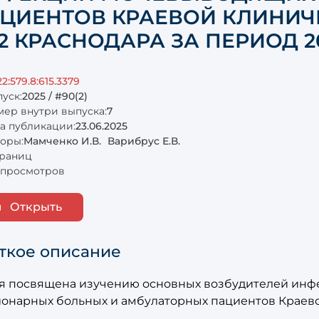
ЦИЕНТОВ КРАЕВОЙ КЛИНИ
2 КРАСНОДАРА ЗА ПЕРИОД 202
22:579.8:615.3379
уск:
2025 / #90(2)
ер внутри выпуска:
7
а публикации:
23.06.2025
оры:
Мамченко И.В.
Варибрус Е.В.
траниц
просмотров
Открыть
ткое описание
ья посвящена изучению основных возбудителей инф
ионарных больных и амбулаторных пациентов Краев