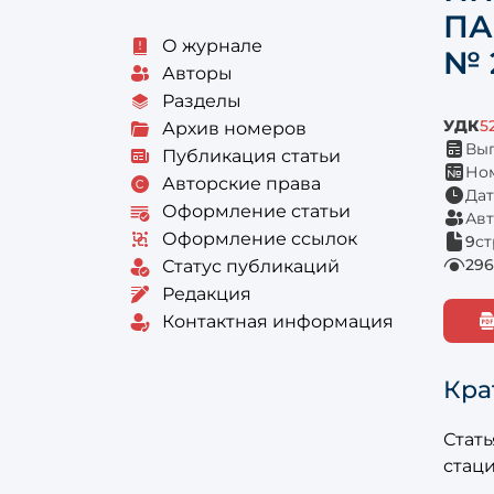
ПА
О журнале
№ 
Авторы
Разделы
УДК
5
Архив номеров
Вып
Публикация статьи
Ном
Авторские права
Дат
Оформление статьи
Авт
Оформление ссылок
9
с
296
Статус публикаций
Редакция
Контактная информация
Кра
Стат
стац