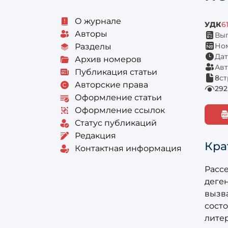
О журнале
УДК
6
Авторы
Вып
Ном
Разделы
Дат
Архив номеров
Авт
Публикация статьи
8
с
Авторские права
292
Оформление статьи
Оформление ссылок
Статус публикаций
Редакция
Кра
Контактная информация
Расс
деге
вызв
состо
лите