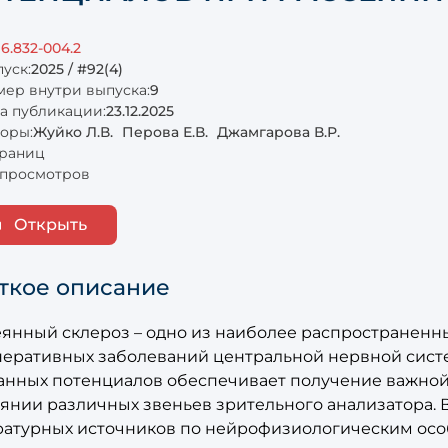
16.832-004.2
уск:
2025 / #92(4)
ер внутри выпуска:
9
а публикации:
23.12.2025
оры:
Жуйко Л.В.
Перова Е.В.
Джамгарова В.Р.
траниц
просмотров
Открыть
ткое описание
еянный склероз – одно из наиболее распространенн
неративных заболеваний центральной нервной сист
анных потенциалов обеспечивает получение важно
янии различных звеньев зрительного анализатора. 
ратурных источников по нейрофизиологическим ос