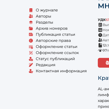
МН
О журнале
Авторы
УДК
61
Разделы
Вып
Архив номеров
Ном
Публикация статьи
Дат
Авт
Авторские права
12
с
Оформление статьи
97
Оформление ссылок
Статус публикаций
Редакция
Контактная информация
Кра
AL-а
лимф
хара
прих