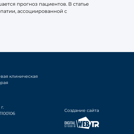
ется прогноз пациентов. В статье
патии, ассоциированной с
вая клиническая
края
г.
Создание сайта
100106