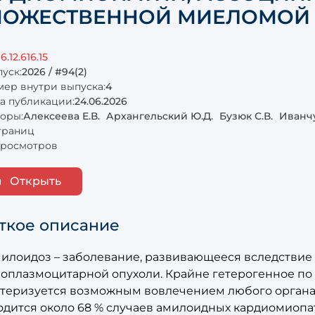
ОЖЕСТВЕННОЙ МИЕЛОМОЙ
6.12.616.15
уск:
2026 / #94(2)
ер внутри выпуска:
4
а публикации:
24.06.2026
оры:
Алексеева Е.В.
Архангельский Ю.Д.
Бузюк С.В.
Иванчу
траниц
просмотров
Открыть
ткое описание
милоидоз – заболевание, развивающееся вследствие
оплазмоцитарной опухоли. Крайне гетерогенное по
ктеризуется возможным вовлечением любого органа 
одится около 68 % случаев амилоидных кардиомиопа