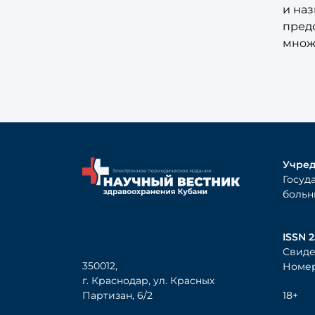
и на
пред
множ
Учред
Госуд
больн
ISSN 2
Свиде
350012,
Номер
г. Краснодар, ул. Красных
Партизан, 6/2
18+