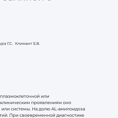
ра Г.С.
Климант Е.В.
 плазмоклеточной или
 клиническим проявлениям оно
или системы. На долю AL-амилоидоза
тий. При своевременной диагностике