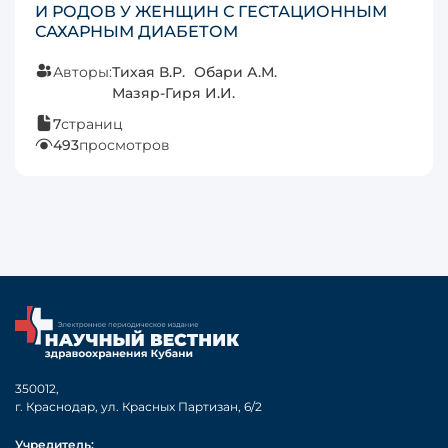
И РОДОВ У ЖЕНЩИН С ГЕСТАЦИОННЫМ
САХАРНЫМ ДИАБЕТОМ
Авторы:
Тихая В.Р.
Обари А.М.
Мазяр-Гиря И.И.
7
страниц
493
просмотров
350012,
г. Краснодар, ул. Красных Партизан, 6/2
Учредитель: