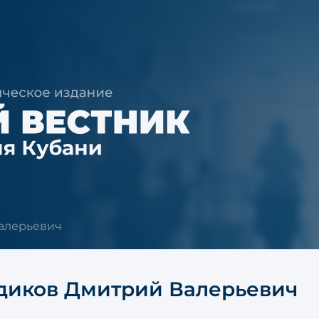
алерьевич
диков Дмитрий Валерьевич