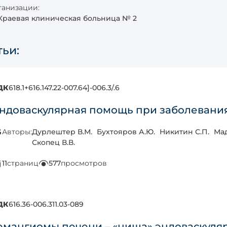
анизации:
Краевая клиническая больница № 2
тьи:
ДК
618.1+616.147.22-007.64]-006.3/.6
ндоваскулярная помощь при заболевания
Авторы:
Дурлештер В.М.
Бухтояров А.Ю.
Никитин С.П.
Мад
Скопец В.В.
11
страниц
577
просмотров
ДК
616.36-006.311.03-089
емангиомы печени – «ниша» эндоваскуля