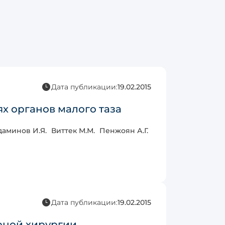
Дата публикации:
19.02.2015
х органов малого таза
аминов И.Я.
Виттек М.М.
Пенжоян А.Г.
Дата публикации:
19.02.2015
рной хирургии