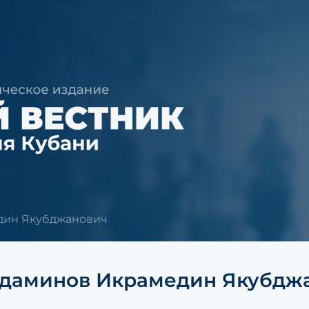
дин Якубджанович
даминов Икрамедин Якубдж