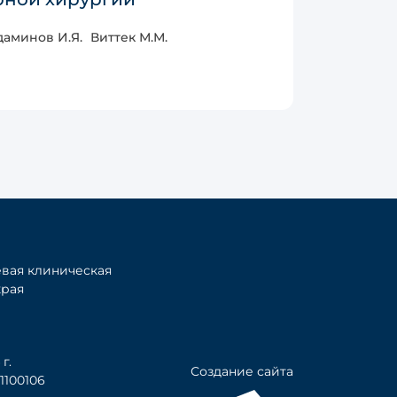
аминов И.Я.
Виттек М.М.
вая клиническая
края
г.
Создание сайта
100106