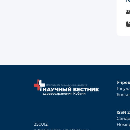
Учред
Госуд
больн
ISSN 2
Свиде
350012,
Номер