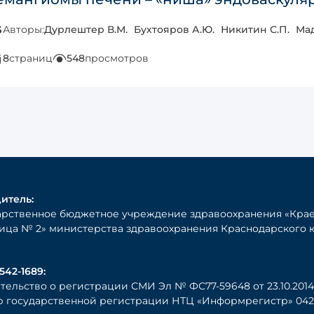
Авторы:
Дурлештер В.М.
Бухтояров А.Ю.
Никитин С.П.
Мад
8
страниц
548
просмотров
итель:
арственное бюджетное учреждение здравоохранения «Крае
ица № 2» министерства здравоохранения Краснодарского 
542-1689:
тельство о регистрации СМИ Эл № ФС77-59648 от 23.10.2014 
 государственной регистрации НТЦ «Информрегистр» 0421