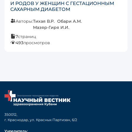
И РОДОВ У ЖЕНЩИН С ГЕСТАЦИОННЫМ
САХАРНЫМ ДИАБЕТОМ
Авторы:
Тихая В.Р.
Обари А.М.
Мазяр-Гиря И.И.
7
страниц
493
просмотров
350012,
г. Краснодар, ул. Красных Партизан, 6/2
Учредитель: