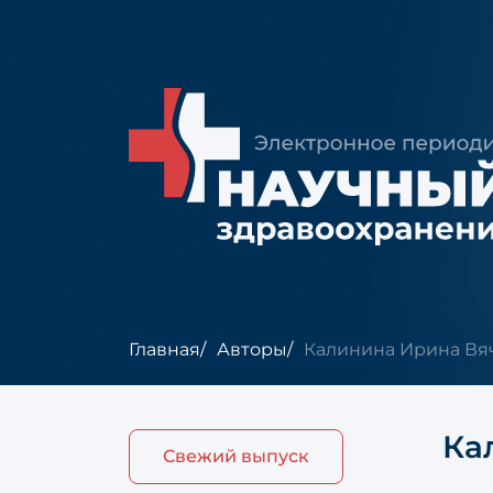
Главная
Авторы
Калинина Ирина Вя
Ка
Свежий выпуск