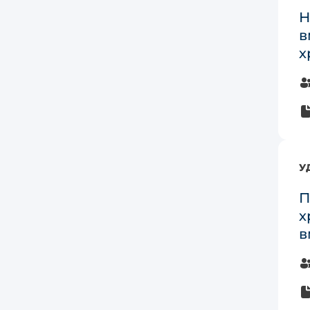
Н
в
х
У
П
х
в