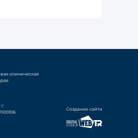
вая клиническая
края
г.
Создание сайта
100106