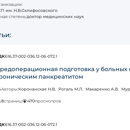
анизации:
П им. Н.В.Склифосовского
ная степень:
доктор медицинских наук
тьи:
ДК
616.37-002-036.12-06-072.1
редоперационная подготовка у больных
роническим панкреатитом
Авторы:
Корочанская Н.В.
Рогаль М.Л.
Макаренко А.В.
Мур
8
страниц
470
просмотров
ДК
616.37-002-036.12-06-072.1