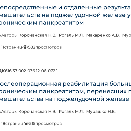
епосредственные и отдаленные результ
мешательств на поджелудочной железе 
роническим панкреатитом
Авторы:
Корочанская Н.В.
Рогаль М.Л.
Макаренко А.В.
Мур
11
страниц
582
просмотров
ДК
616.37-002-036.12-06-072.1
ослеоперационная реабилитация больн
роническим панкреатитом, перенесших 
мешательства на поджелудочной железе
Авторы:
Корочанская Н.В.
Рогаль М.Л.
Мурашко Н.В.
18
страниц
515
просмотров