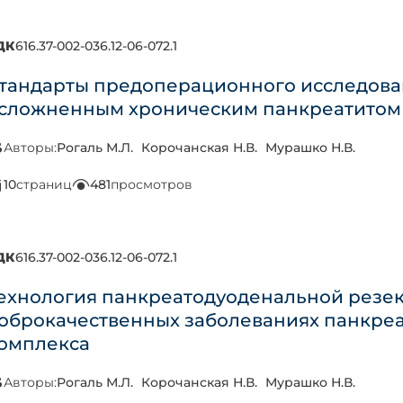
ДК
616.37-002-036.12-06-072.1
тандарты предоперационного исследова
сложненным хроническим панкреатитом
Авторы:
Рогаль М.Л.
Корочанская Н.В.
Мурашко Н.В.
10
страниц
481
просмотров
ДК
616.37-002-036.12-06-072.1
ехнология панкреатодуоденальной резе
оброкачественных заболеваниях панкре
омплекса
Авторы:
Рогаль М.Л.
Корочанская Н.В.
Мурашко Н.В.