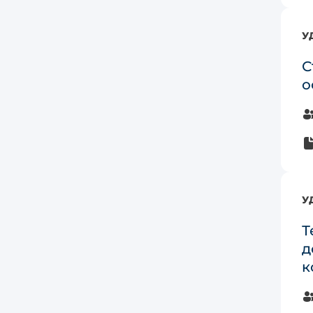
У
С
о
У
Т
д
к