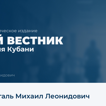
нидович
галь Михаил Леонидович