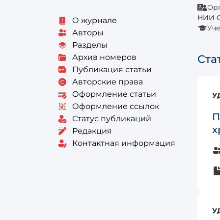
Орг
НИИ С
О журнале
Уче
Авторы
Разделы
Архив номеров
Ста
Публикация статьи
Авторские права
Оформление статьи
У
Оформление ссылок
П
Статус публикаций
х
Редакция
Контактная информация
У