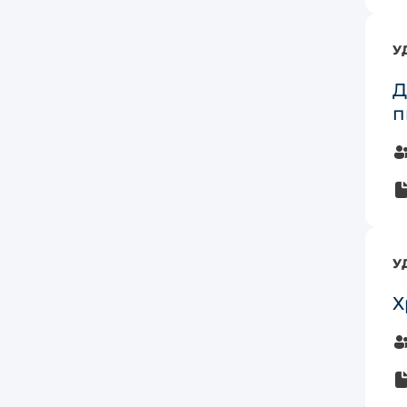
У
Д
п
У
Х