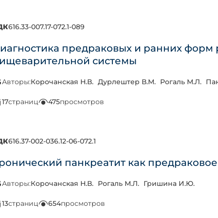
ДК
616.33-007.17-072.1-089
иагностика предраковых и ранних форм 
ищеварительной системы
Авторы:
Корочанская Н.В.
Дурлештер В.М.
Рогаль М.Л.
Пан
17
страниц
475
просмотров
ДК
616.37-002-036.12-06-072.1
ронический панкреатит как предраковое
Авторы:
Корочанская Н.В.
Рогаль М.Л.
Гришина И.Ю.
13
страниц
654
просмотров