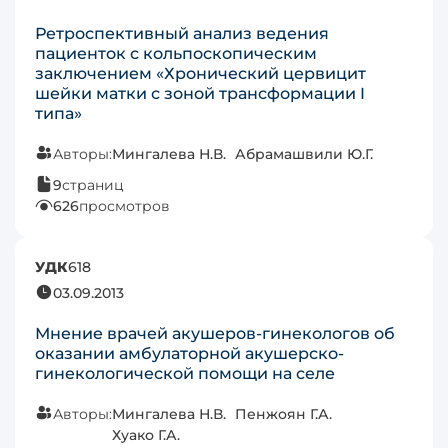
Ретроспективный анализ ведения
пациенток с кольпоскопическим
заключением «Хронический цервицит
шейки матки с зоной трансформации I
типа»
Авторы:
Мингалева Н.В.
Абрамашвили Ю.Г.
9
страниц
626
просмотров
УДК
618
03.09.2013
Мнение врачей акушеров-гинекологов об
оказании амбулаторной акушерско-
гинекологической помощи на селе
Авторы:
Мингалева Н.В.
Пенжоян Г.А.
Хуако Г.А.