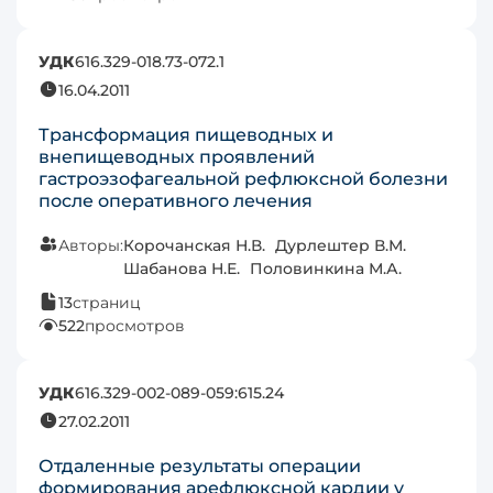
УДК
616.329-018.73-072.1
16.04.2011
Трансформация пищеводных и
внепищеводных проявлений
гастроэзофагеальной рефлюксной болезни
после оперативного лечения
Авторы:
Корочанская Н.В.
Дурлештер В.М.
Шабанова Н.Е.
Половинкина М.А.
13
страниц
522
просмотров
УДК
616.329-002-089-059:615.24
27.02.2011
Отдаленные результаты операции
формирования арефлюксной кардии у