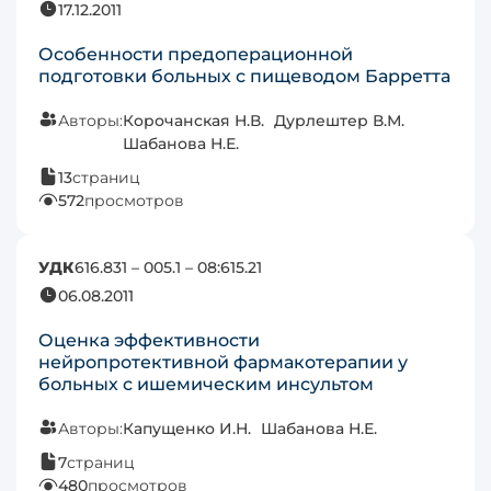
17.12.2011
Особенности предоперационной
подготовки больных с пищеводом Барретта
Авторы:
Корочанская Н.В.
Дурлештер В.М.
Шабанова Н.Е.
13
страниц
572
просмотров
УДК
616.831 – 005.1 – 08:615.21
06.08.2011
Оценка эффективности
нейропротективной фармакотерапии у
больных с ишемическим инсультом
Авторы:
Капущенко И.Н.
Шабанова Н.Е.
7
страниц
480
просмотров