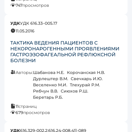
747
просмотров
УДК
УДК 616.33–005.17
11.05.2016
ТАКТИКА ВЕДЕНИЯ ПАЦИЕНТОВ С
НЕКОРОНАРОГЕННЫМИ ПРОЯВЛЕНИЯМИ
ГАСТРОЭЗОФАГЕАЛЬНОЙ РЕФЛЮКСНОЙ
БОЛЕЗНИ
Авторы:
Шабанова Н.Е.
Корочанская Н.В.
Дурлештер В.М.
Свечкарь И.Ю.
Веселенко М.И.
Тлехурай Р.М.
Рябчун В.В.
Сиюхов Р.Ш.
Беретарь Р.Б.
11
страниц
679
просмотров
УДК
616.329-002.2:616.24-008.41]-089