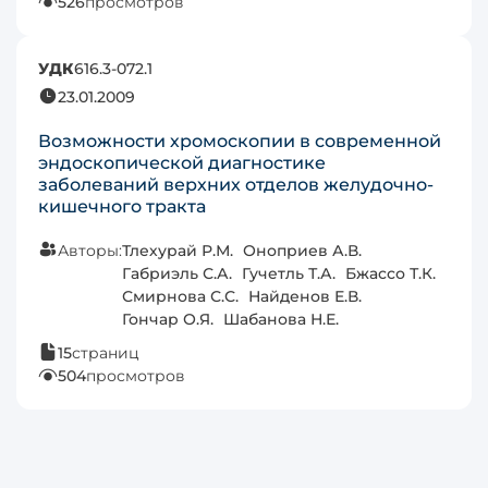
526
просмотров
УДК
616.3-072.1
23.01.2009
Возможности хромоскопии в современной
эндоскопической диагностике
заболеваний верхних отделов желудочно-
кишечного тракта
Авторы:
Тлехурай Р.М.
Оноприев А.В.
Габриэль С.А.
Гучетль Т.А.
Бжассо Т.К.
Смирнова С.С.
Найденов Е.В.
Гончар О.Я.
Шабанова Н.Е.
15
страниц
504
просмотров