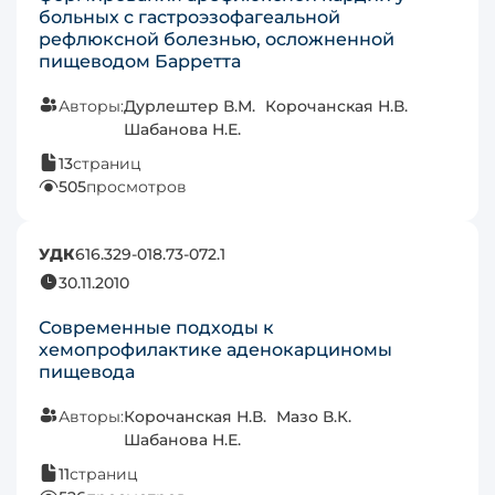
больных с гастроэзофагеальной
рефлюксной болезнью, осложненной
пищеводом Барретта
Авторы:
Дурлештер В.М.
Корочанская Н.В.
Шабанова Н.Е.
13
страниц
505
просмотров
УДК
616.329-018.73-072.1
30.11.2010
Современные подходы к
хемопрофилактике аденокарциномы
пищевода
Авторы:
Корочанская Н.В.
Мазо В.К.
Шабанова Н.Е.
11
страниц