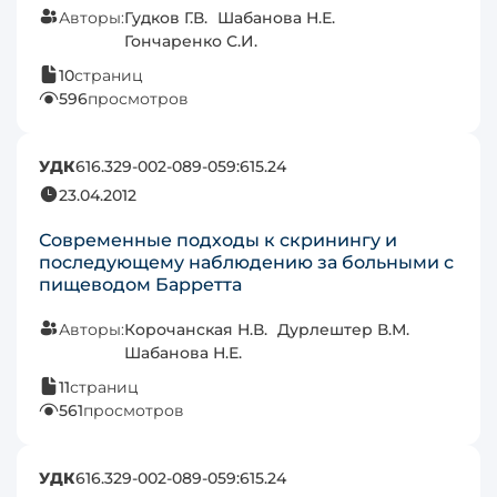
Авторы:
Гудков Г.В.
Шабанова Н.Е.
Гончаренко С.И.
10
страниц
596
просмотров
УДК
616.329-002-089-059:615.24
23.04.2012
Современные подходы к скринингу и
последующему наблюдению за больными с
пищеводом Барретта
Авторы:
Корочанская Н.В.
Дурлештер В.М.
Шабанова Н.Е.
11
страниц
561
просмотров
УДК
616.329-002-089-059:615.24