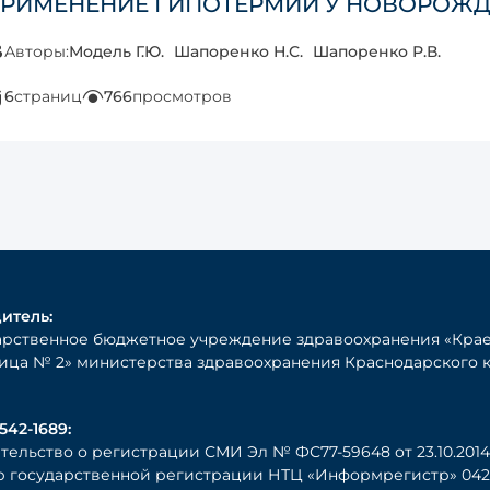
РИМЕНЕНИЕ ГИПОТЕРМИИ У НОВОРОЖ
Авторы:
Модель Г.Ю.
Шапоренко Н.С.
Шапоренко Р.В.
6
страниц
766
просмотров
итель:
арственное бюджетное учреждение здравоохранения «Крае
ица № 2» министерства здравоохранения Краснодарского 
542-1689:
тельство о регистрации СМИ Эл № ФС77-59648 от 23.10.2014 
 государственной регистрации НТЦ «Информрегистр» 0421