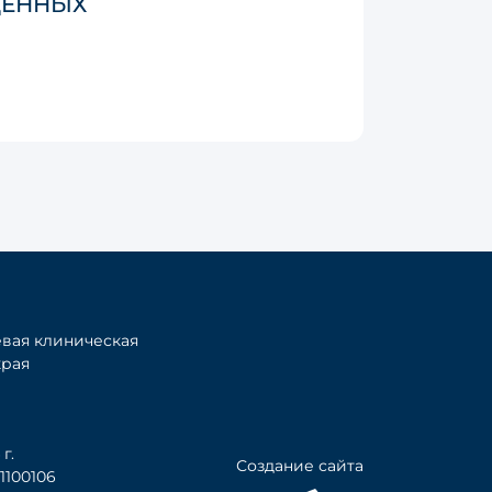
ДЕННЫХ
вая клиническая
края
г.
Создание сайта
100106