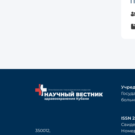
П
Учред
Госуд
больн
ISSN 2
Свиде
350012,
Номер