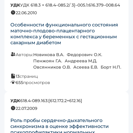
УДК
УДК 618.3 + 618.4–085.2/ 3]–005.1:616.379–008.64
22.06.2010
Особенности функционального состояния
маточно-плодово-плацентарного
комплекса у беременных с гестационным
сахарным диабетом
Авторы:
Новикова В.А.
Федорович О.К.
Пенжоян Г.А.
Андреева М.Д.
Овсянников О.В.
Асеева Е.В.
Борт Н.П.
13
страниц
655
просмотров
УДК
618.4-089.163:[612.172.2+612.16]
22.07.2009
Роль пробы сердечно-дыхательного
синхронизма в оценке эффективности
психопрофилактики нормальных