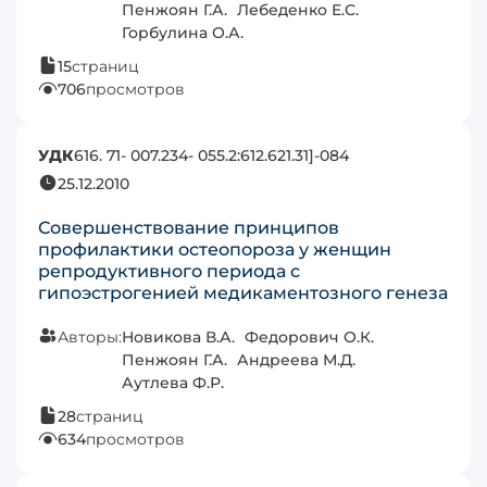
Пенжоян Г.А.
Лебеденко Е.С.
Горбулина О.А.
15
страниц
706
просмотров
УДК
616. 71- 007.234- 055.2:612.621.31]-084
25.12.2010
Совершенствование принципов
профилактики остеопороза у женщин
репродуктивного периода с
гипоэстрогенией медикаментозного генеза
Авторы:
Новикова В.А.
Федорович О.К.
Пенжоян Г.А.
Андреева М.Д.
Аутлева Ф.Р.
28
страниц
634
просмотров