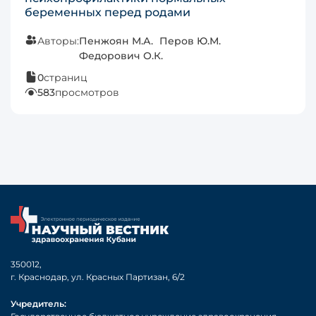
беременных перед родами
Авторы:
Пенжоян М.А.
Перов Ю.М.
Федорович О.К.
0
страниц
583
просмотров
350012,
г. Краснодар, ул. Красных Партизан, 6/2
Учредитель: