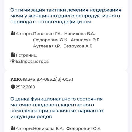
Оптимизация тактики лечения недержания
мочи у женщин позднего репродуктивного
периода с эстрогенодефицитом
Авторы:
Пенжоян Г.А.
Новикова В.А.
Федорович О.К.
Атанесян Э.Г.
Аутлева Ф.Р.
Безруков А.Г.
11
страниц
621
просмотров
УДК
618.3+618.4-085.2/ 3]-005.1
25.12.2010
Оценка функционального состояния
маточно-плодово-плацентарного
комплекса при различных вариантах
индукции родов
Авторы:
Новикова В.А.
Федорович О.К.