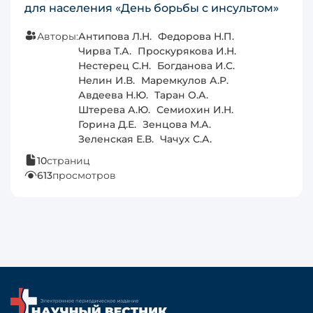
для населения «День борьбы с инсультом»
Авторы:
Антипова Л.Н.
Федорова Н.П.
Чирва Т.А.
Проскурякова И.Н.
Нестерец С.Н.
Богданова И.С.
Нелин И.В.
Маремкулов А.Р.
Авдеева Н.Ю.
Таран О.А.
Штерева А.Ю.
Семиохин И.Н.
Горина Д.Е.
Зенцова М.А.
Зеленская Е.В.
Чачух С.А.
10
страниц
613
просмотров