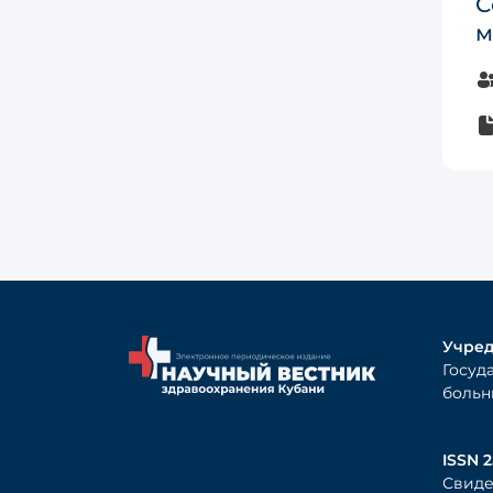
С
м
Учред
Госуд
больн
ISSN 2
Свиде