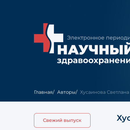
Главная
Авторы
Хусаинова Светлана
Ху
Свежий выпуск