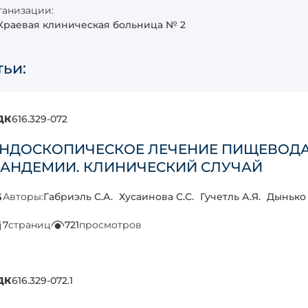
анизации:
Краевая клиническая больница № 2
тьи:
ДК
616.329-072
НДОСКОПИЧЕСКОЕ ЛЕЧЕНИЕ ПИЩЕВОДА 
АНДЕМИИ. КЛИНИЧЕСКИЙ СЛУЧАЙ
Авторы:
Габриэль С.А.
Хусаинова С.С.
Гучетль А.Я.
Дынько 
7
страниц
721
просмотров
ДК
616.329-072.1