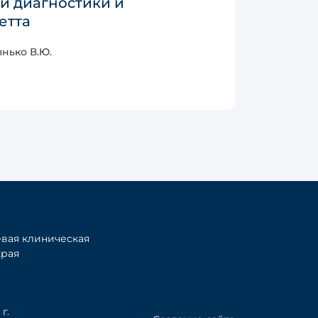
й диагностики и
етта
нько В.Ю.
вая клиническая
края
г.