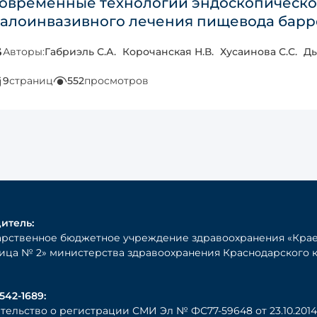
овременные технологии эндоскопическо
алоинвазивного лечения пищевода барр
Авторы:
Габриэль С.А.
Корочанская Н.В.
Хусаинова С.С.
Ды
9
страниц
552
просмотров
итель:
арственное бюджетное учреждение здравоохранения «Крае
ица № 2» министерства здравоохранения Краснодарского 
542-1689:
тельство о регистрации СМИ Эл № ФС77-59648 от 23.10.2014 