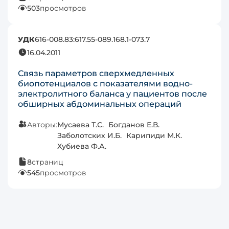
503
просмотров
УДК
616-008.83:617.55-089.168.1-073.7
16.04.2011
Связь параметров сверхмедленных
биопотенциалов с показателями водно-
электролитного баланса у пациентов после
обширных абдоминальных операций
Авторы:
Мусаева Т.С.
Богданов Е.В.
Заболотских И.Б.
Карипиди М.К.
Хубиева Ф.А.
8
страниц
545
просмотров