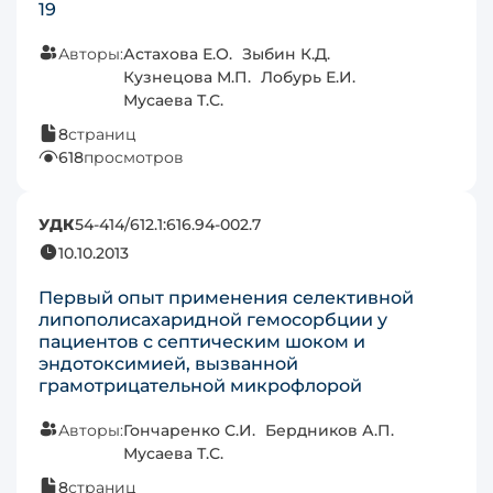
19
Авторы:
Астахова Е.О.
Зыбин К.Д.
Кузнецова М.П.
Лобурь Е.И.
Мусаева Т.С.
8
страниц
618
просмотров
УДК
54-414/612.1:616.94-002.7
10.10.2013
Первый опыт применения селективной
липополисахаридной гемосорбции у
пациентов с септическим шоком и
эндотоксимией, вызванной
грамотрицательной микрофлорой
Авторы:
Гончаренко С.И.
Бердников А.П.
Мусаева Т.С.
8
страниц