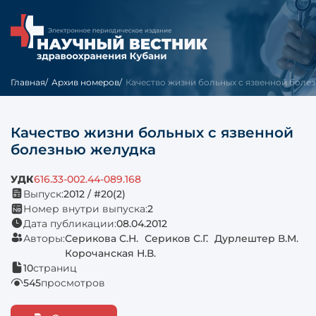
Главная
Архив номеров
Качество жизни больных с язвенной болезн
Качество жизни больных с язвенной
болезнью желудка
УДК
616.33-002.44-089.168
Выпуск:
2012 / #20(2)
Номер внутри выпуска:
2
Дата публикации:
08.04.2012
Авторы:
Серикова С.Н.
Сериков С.Г.
Дурлештер В.М.
Корочанская Н.В.
10
страниц
545
просмотров