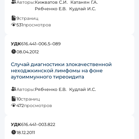
Авторы:
Кижватов С.И.
Катанян Г.А.
Рябченко Е.В.
Кудлай И.С.
9
страниц
531
просмотров
УДК
616.441–006.5–089
08.04.2012
Случай диагностики злокачественной
неходжкинской лимфомы на фоне
аутоиммунного тиреоидита
Авторы:
Рябченко Е.В.
Кудлай И.С.
10
страниц
472
просмотров
УДК
616.441–003.822
18.12.2011