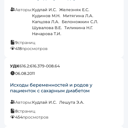
Авторы:
Кудлай И.С.
Железняк Е.С.
Кудинов М.Н.
Митягина Л.А.
Капцова Л.А.
Белоножкин С.Л.
Шувалова В.Е.
Тиликина Н.Г.
Начарова Т.И.
9
страниц
418
просмотров
УДК
616.2:616.379-008.64
06.08.2011
Исходы беременностей и родов у
пациенток с сахарным диабетом
Авторы:
Кудлай И.С.
Лешута Э.А.
8
страниц
454
просмотров