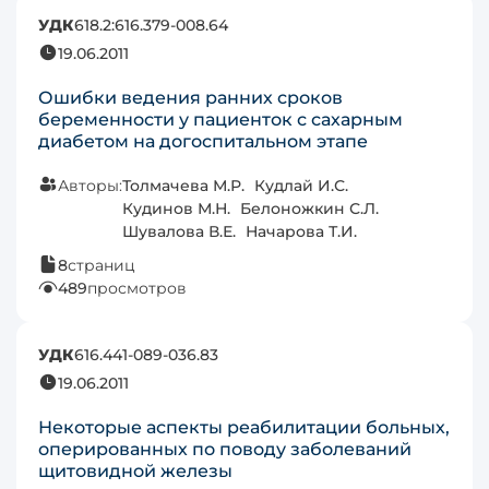
УДК
618.2:616.379-008.64
19.06.2011
Ошибки ведения ранних сроков
беременности у пациенток с сахарным
диабетом на догоспитальном этапе
Авторы:
Толмачева М.Р.
Кудлай И.С.
Кудинов М.Н.
Белоножкин С.Л.
Шувалова В.Е.
Начарова Т.И.
8
страниц
489
просмотров
УДК
616.441-089-036.83
19.06.2011
Некоторые аспекты реабилитации больных,
оперированных по поводу заболеваний
щитовидной железы