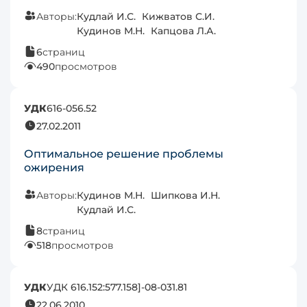
Авторы:
Кудлай И.С.
Кижватов С.И.
Кудинов М.Н.
Капцова Л.А.
6
страниц
490
просмотров
УДК
616-056.52
27.02.2011
Оптимальное решение проблемы
ожирения
Авторы:
Кудинов М.Н.
Шипкова И.Н.
Кудлай И.С.
8
страниц
518
просмотров
УДК
УДК 616.152:577.158]-08-031.81
22.06.2010