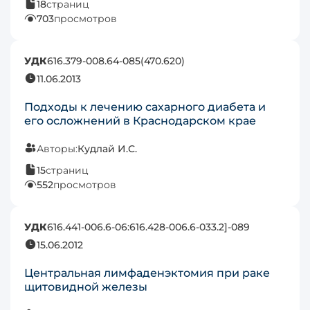
18
страниц
703
просмотров
УДК
616.379-008.64-085(470.620)
11.06.2013
Подходы к лечению сахарного диабета и
его осложнений в Краснодарском крае
Авторы:
Кудлай И.С.
15
страниц
552
просмотров
УДК
616.441-006.6-06:616.428-006.6-033.2]-089
15.06.2012
Центральная лимфаденэктомия при раке
щитовидной железы