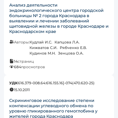
Анализ деятельности
эндокринологического центра городской
больницы № 2 города Краснодара в
выявлении и лечении заболеваний
щитовидной железы в городе Краснодаре и
Краснодарском крае
Авторы:
Кудлай И.С.
Капцова Л.А.
Кижватов С.И.
Рябченко Е.В.
Кудинов М.Н.
Зенцова О.А.
14
страниц
684
просмотров
УДК
616.379-008.64:616.155.16]-074(470.620-25)
15.10.2011
Скрининговое исследование степени
компенсации углеводного обмена по
уровню гликированного гемоглобина у
жителей города Краснодара