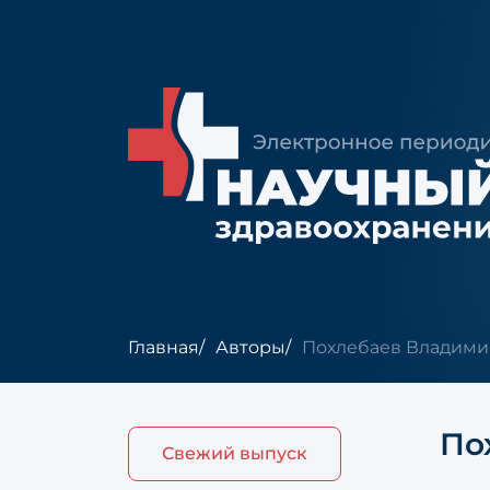
Главная
Авторы
Похлебаев Владими
По
Свежий выпуск