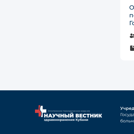
О
п
Г
Учред
Госуд
больн