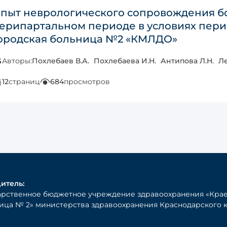
пыт неврологического сопровождения б
ерипартальном периоде в условиях пери
ородская больница №2 «КМЛДО»
Авторы:
Похлебаев В.А.
Похлебаева И.Н.
Антипова Л.Н.
Ле
12
страниц
684
просмотров
итель:
арственное бюджетное учреждение здравоохранения «Крае
ица № 2» министерства здравоохранения Краснодарского 