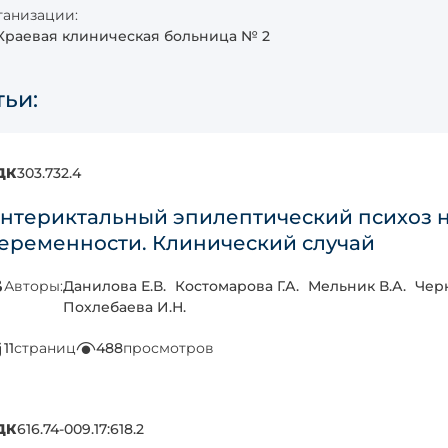
анизации:
Краевая клиническая больница № 2
тьи:
ДК
303.732.4
нтериктальный эпилептический психоз н
еременности. Клинический случай
Авторы:
Данилова Е.В.
Костомарова Г.А.
Мельник В.А.
Черн
Похлебаева И.Н.
11
страниц
488
просмотров
ДК
616.74-009.17:618.2