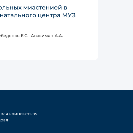
ольных миастенией в
натального центра МУЗ
беденко Е.С.
Авакимян А.А.
вая клиническая
края