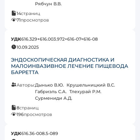
Рябчун В.В.
14
страниц
71
просмотров
УДК
616.329+616.003.972+616-07+616-08
10.09.2025
ЭНДОСКОПИЧЕСКАЯ ДИАГНОСТИКА И
МАЛОИНВАЗИВНОЕ ЛЕЧЕНИЕ ПИЩЕВОДА
БАРРЕТТА
Авторы:
Дынько В.Ю.
Крушельницкий В.С.
Габриэль С.А.
Тлехурай Р.М.
Сурмениди А.Д.
8
страниц
196
просмотров
УДК
616.36-008.5-089