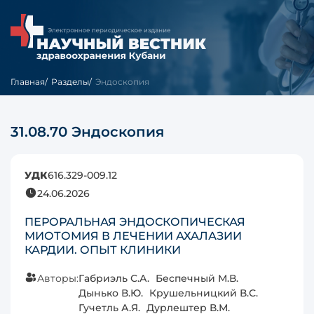
Главная
Разделы
Эндоскопия
31.08.70 Эндоскопия
УДК
616.329-009.12
24.06.2026
ПЕРОРАЛЬНАЯ ЭНДОСКОПИЧЕСКАЯ
МИОТОМИЯ В ЛЕЧЕНИИ АХАЛАЗИИ
КАРДИИ. ОПЫТ КЛИНИКИ
Авторы:
Габриэль С.А.
Беспечный М.В.
Дынько В.Ю.
Крушельницкий В.С.
Гучетль А.Я.
Дурлештер В.М.