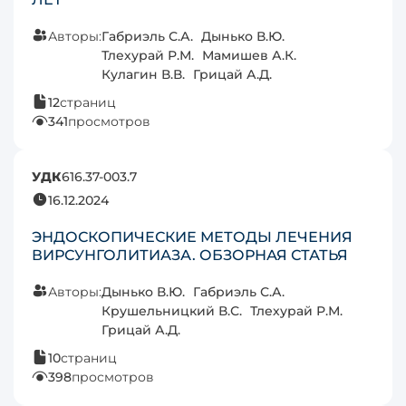
Авторы:
Габриэль С.А.
Дынько В.Ю.
Тлехурай Р.М.
Мамишев А.К.
Кулагин В.В.
Грицай А.Д.
12
страниц
341
просмотров
УДК
616.37-003.7
16.12.2024
ЭНДОСКОПИЧЕСКИЕ МЕТОДЫ ЛЕЧЕНИЯ
ВИРСУНГОЛИТИАЗА. ОБЗОРНАЯ СТАТЬЯ
Авторы:
Дынько В.Ю.
Габриэль С.А.
Крушельницкий В.С.
Тлехурай Р.М.
Грицай А.Д.
10
страниц
398
просмотров