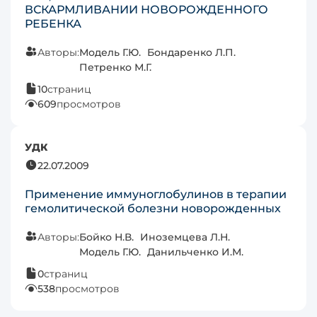
ВСКАРМЛИВАНИИ НОВОРОЖДЕННОГО
РЕБЕНКА
Авторы:
Модель Г.Ю.
Бондаренко Л.П.
Петренко М.Г.
10
страниц
609
просмотров
УДК
22.07.2009
Применение иммуноглобулинов в терапии
гемолитической болезни новорожденных
Авторы:
Бойко Н.В.
Иноземцева Л.Н.
Модель Г.Ю.
Данильченко И.М.
0
страниц
538
просмотров